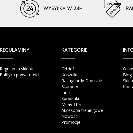
WYSYŁKA W 24H
RA
REGULAMINY
KATEGORIE
INF
Regulamin sklepu
Odzież
O na
Polityka prywatności
Koszulki
Blog
Rashguardy Damskie
Sklep
Skarpety
Kont
Inne
Spodenki
Muay Thai
Akcesoria treningowe
Nowości
Promocje