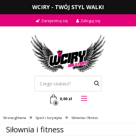
WCIRY - TWÓJ STYL WALKI
Zarejestruj się
Zaloguj się
0,00
zł
0
»
»
Strona główna
Sport i turystyka
Siłownia i fitness
Siłownia i fitness